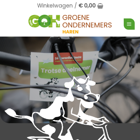
Ga
Winkelwagen /
€
0,00
naar
inhoud