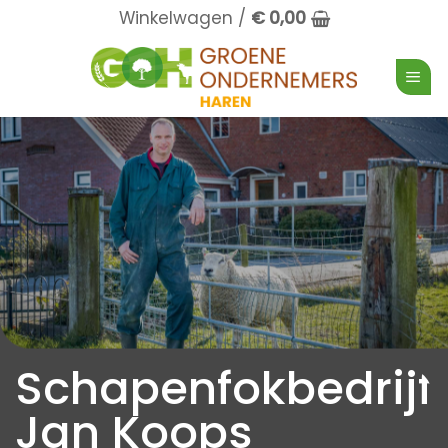
Ga
Winkelwagen /
€
0,00
naar
inhoud
Schapenfokbedrijf
Jan Koops