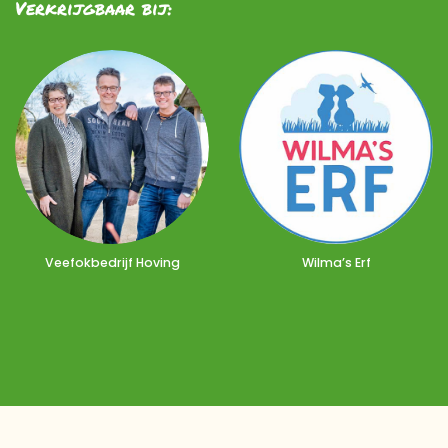
Verkrijgbaar bij:
Veefokbedrijf Hoving
Wilma’s Erf