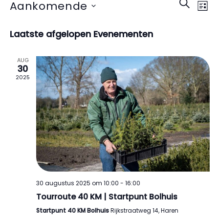
Evenem
Eve
Zoeken
Aankomende
Lijst
Zoeken
wee
Selecteer
en
nav
Laatste afgelopen Evenementen
een
weerge
datum.
navigat
AUG
30
2025
30 augustus 2025 om 10:00
-
16:00
Tourroute 40 KM | Startpunt Bolhuis
Startpunt 40 KM Bolhuis
Rijkstraatweg 14, Haren