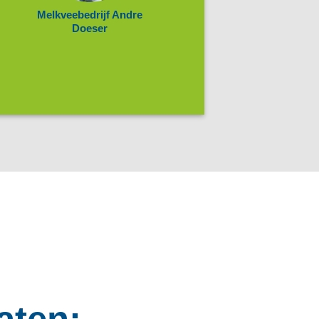
Melkveebedrijf Andre
Doeser