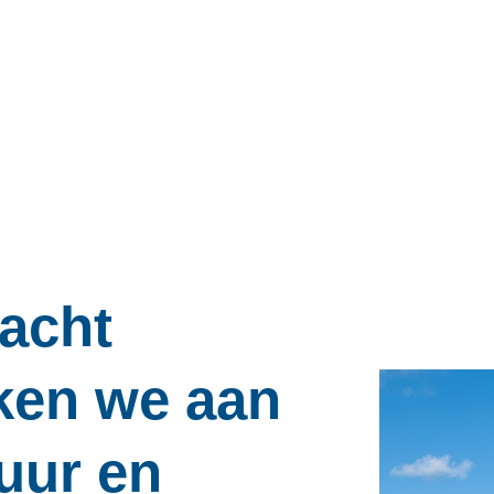
acht
ken we aan
tuur en