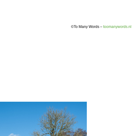
©To Many Words –
toomanywords.nl