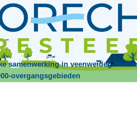
ke samenwerking in veenweidegebiede
000-overgangsgebieden