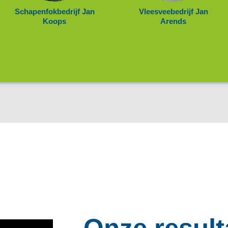
Schapenfokbedrijf Jan
Vleesveebedrijf Jan
Koops
Arends