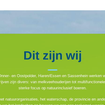
Dit zijn wij
 Onner- en Oostpolder, Haren/Essen en Sassenhein werken 
jven zijn divers: van melkveehouderijen tot multifunctionel
sterke focus op natuurinclusief boeren.
t natuurorganisaties, het waterschap, de provincie en ande