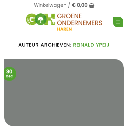
Ga
Winkelwagen /
€
0,00
naar
inhoud
AUTEUR ARCHIEVEN:
REINALD YPEIJ
30
dec